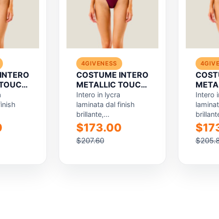
4GIVENESS
4GIV
INTERO
COSTUME INTERO
COST
 TOUCH
METALLIC TOUCH
META
RESORT
RESO
a
Intero in lycra
Intero i
finish
laminata dal finish
laminat
brillante,
brillant
o da una
caratterizzato da una
caratte
0
$173.00
$17
llatura
profonda scollatura
profond
$207.60
$205.
crea un
frontale che crea un
frontal
te...
effetto elegante...
effetto