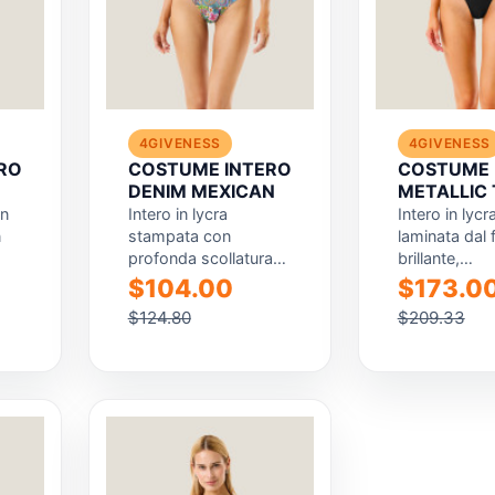
4GIVENESS
4GIVENESS
RO
COSTUME INTERO
COSTUME 
DENIM MEXICAN
METALLIC
RESORT
in
Intero in lycra
Intero in lycr
n
stampata con
laminata dal 
profonda scollatura
brillante,
una
frontale,
caratterizzat
$104.00
$173.0
e
caratterizzato da una
profonda sco
$124.80
$209.33
grafica tropical su
frontale che 
base denim che
effetto elegan
unisce...