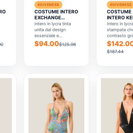
4GIVENESS
4GIVENESS
RO
COSTUME INTERO
COSTUME 
EXCHANGE
INTERO K
COLOR
Intero in lycra tinta
Intero in lycr
unita dal design
stampata che
essenziale e
contrasto gr
contemporaneo. Il
deciso con la
$94.00
$142.0
90
$125.96
modello presenta
inferiore in ly
$187.44
a
coppe estraibili, una
..
scollatura morbida...