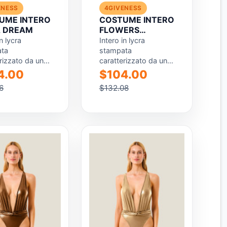
ENESS
4GIVENESS
UME INTERO
COSTUME INTERO
 DREAM
FLOWERS
COLORS
n lycra
Intero in lycra
ta
stampata
rizzato da una
caratterizzato da una
 tropicale che
grafica floreale, ricca
4.00
$104.00
rofondità e
di dettagli e dal
6
$132.08
 al design. Il
fascino romantico. Il
...
modello...