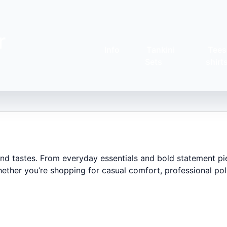
r
Info
Tankini
Tees
Sets
shirt
 and tastes. From everyday essentials and bold statement pi
ether you’re shopping for casual comfort, professional poli