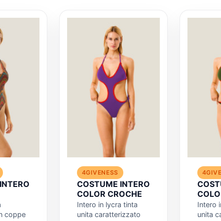
4GIVENESS
4GIV
INTERO
COSTUME INTERO
COST
COLOR CROCHE
COLO
a
Intero in lycra tinta
Intero i
n coppe
unita caratterizzato
unita c