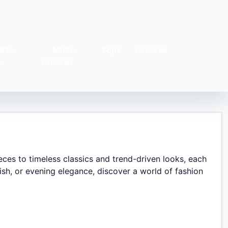
&T-
Multi-
Tops
Dresses
s
Colored
eces to timeless classics and trend-driven looks, each
sh, or evening elegance, discover a world of fashion