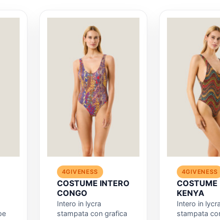
4GIVENESS
4GIVENESS
COSTUME INTERO
COSTUME 
CONGO
KENYA
Intero in lycra
Intero in lycr
pe
stampata con grafica
stampata co