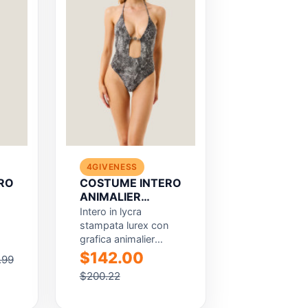
4GIVENESS
RO
COSTUME INTERO
ANIMALIER
T
RESORT
Intero in lycra
stampata lurex con
grafica animalier
o
mixata, per un effetto
$142.00
.99
.
brillante e dal
$200.22
carattere deciso. Il...