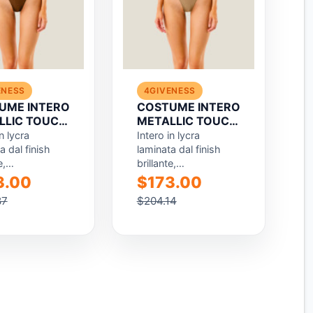
ENESS
4GIVENESS
UME INTERO
COSTUME INTERO
LLIC TOUCH
METALLIC TOUCH
RT
RESORT
n lycra
Intero in lycra
a dal finish
laminata dal finish
e,
brillante,
rizzato da una
caratterizzato da una
3.00
$173.00
a scollatura
profonda scollatura
87
$204.14
e che crea un
frontale che crea un
 elegante...
effetto elegante...