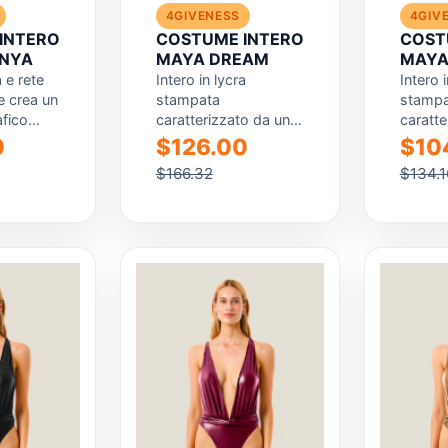
4GIVENESS
4GIV
INTERO
COSTUME INTERO
COST
ENYA
MAYA DREAM
MAYA
a e rete
Intero in lycra
Intero i
 crea un
stampata
stampa
afico
caratterizzato da una
caratte
 parte
grafica tropicale dal
grafica
0
$126.00
$10
cra...
mood vivace e
dona p
$166.32
$134.1
scenografico. Il top a
vitalità
triangolo...
modello